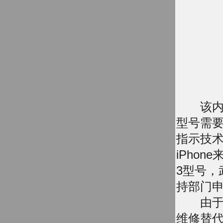
该内部文件
型号需要兼
指示技术人
iPho
3型号，
持部门
由于部件
维修替