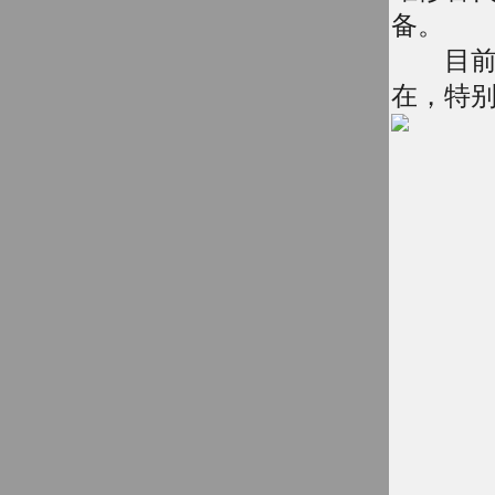
备。
目前无
在，特