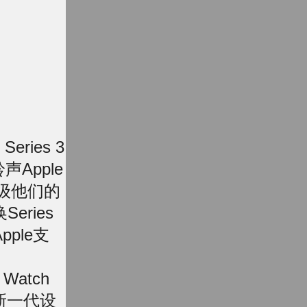
ries 3
铃声
Apple
升级他们的
eries
ple支
atch
新一代设