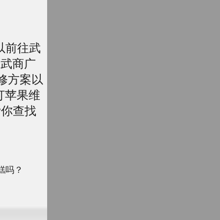
以前往武
号武商广
维修方案以
打苹果维
帮你查找
糟糕吗？