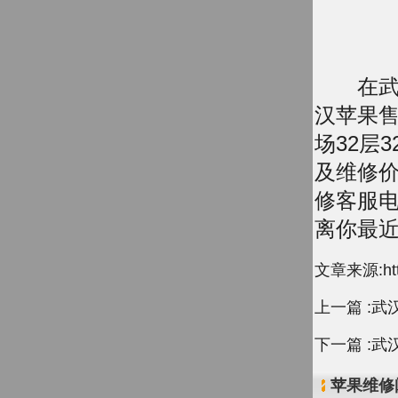
在武汉的
汉苹果售
场32层
及维修
修客服电话
离你最
文章来源:http:
上一篇 :
武汉
下一篇 :
武汉
苹果维修