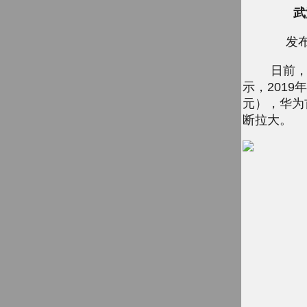
武
发布
日前，国际知
示，2019
元），华为
断拉大。