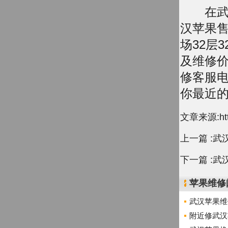
在武汉的
汉苹果售
场32层
及维修
修客服电
你最近
文章来源:http:
上一篇 :
武
下一篇 :
武汉
苹果维修
武汉苹果维
附近修武汉