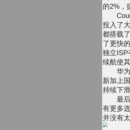
的2%，
Count
投入了大
都搭载了
了更快的
独立IS
续航使
华为从
新加上
持续下
最后，
有更多选
并没有