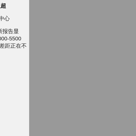
反超
务中心
最新报告显
0-5500
且差距正在不