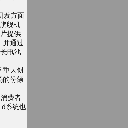
机研发方面
旗舰机
芯片提供
，并通过
超长电池
乏重大创
场的份额
国消费者
id系统也