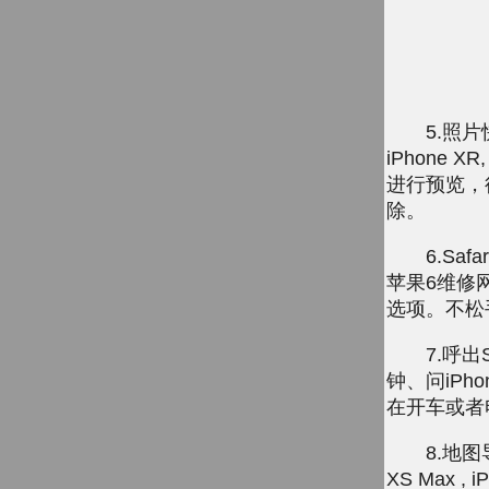
5.照片快
iPhone 
进行预览，
除。
6.Safa
苹果6维修
选项。不松
7.呼出Sir
钟、问iPho
在开车或者
8.地图导航
XS Max