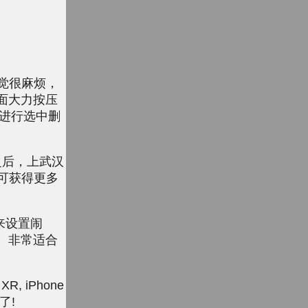
觉很麻烦，
相册里面大力按压
进行选中删
h之后，上武汉
可获得更多
i来设置闹
方便的。非常适合
 iPhone
了!