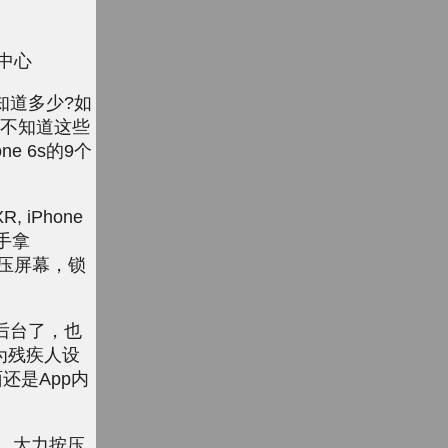
务中心
底知道多少?如
，不知道这些
 6s的9个
 iPhone
，手拿
力按压屏幕，锁
出后台了，也
为残疾人设
还是App内
，大力按压