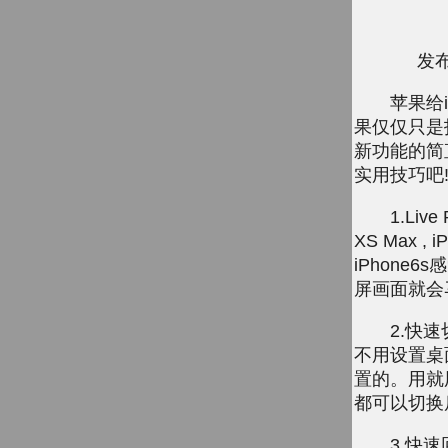
发布
苹果给iPh
果仅仅只是指
新功能的简直
实用技巧吧
1.Live 
XS Max 
iPhone
屏画面就会
2.快速切
不用设置桌
置的。用就
都可以切换
3.快速回