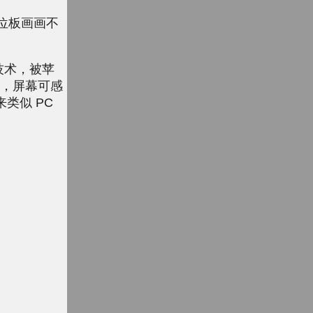
数位板画画不
控技术，被苹
ch，屏幕可感
来类似 PC