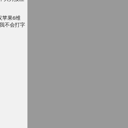
汉苹果6维
我不会打字