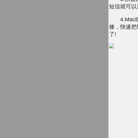
短信就可以
4.Mac
修，快速把
了!