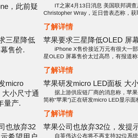
疑似说谎.
IT之家4月13日消息 美国联邦调查
Christopher Wray，近日曾表态称，获取加密设备
上数据难度越来越大。但据外媒Motherb
了解详情
本周报道，该说法并不符实。该网站调查
苹果要求三星降低OLED 屏幕
iPhone X售价接近万元有很大一
星OLED 屏幕售价太过高昂，有报道称iPho
幕价格在120到130美元之间，这几乎
了解详情
iPhone X总成本的三分之一不过三星和苹
苹果研发micro LED面板 
吃 2019年量产.
据上游供应链厂商的消息称，苹果
简称“苹果”)正在研发micro LED显
果将同时为小尺寸设备和大尺寸设备开发m
了解详情
LED显示面板。其中，小...
苹果公司也放弃32位，发提
户注意升级系统.
自英伟达公布将不再支持32位系统