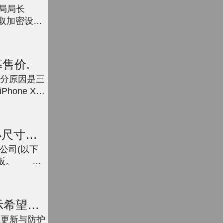
局局长
oard网站
...
售价.
部分原因是三
ne X屏
是制造
...
大小尺寸通
公司(以下
示面板。 苹
icro
示希望用
更新与防护