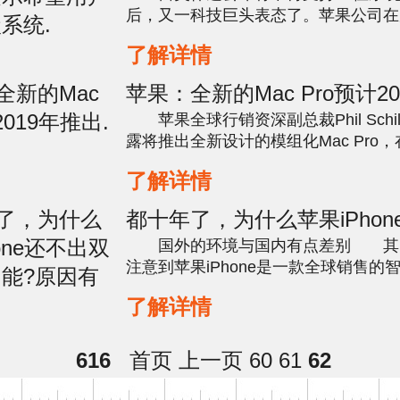
后，又一科技巨头表态了。苹果公司在
醒用户，注意更换系统，苹果一直在推
了解详情
他们的应用升级到64位技术。这使得...
苹果：全新的Mac Pro预计2
出.
苹果全球行销资深副总裁Phil Schill
露将推出全新设计的模组化Mac Pro
中证实将预定于2019 年推出，因此并不会在今年
了解详情
WWDC 2018 期间亮相，甚至在今年内.
都十年了，为什么苹果iPhon
双卡双待功能?原因有这几点
国外的环境与国内有点差别 其
注意到苹果iPhone是一款全球销售的
不单单仅在中国销售。虽说，中国是苹果i
了解详情
最大市场，但相比全球市场来说，国外的
616
首页
上一页
60
61
62