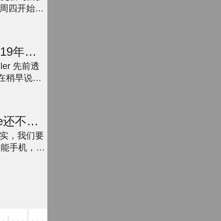
周四开始提
动开发者将
019年推
er 先前透
，在稍早说明
..
e还不出
.
实，我们要
智能手机，而
Phone的
...