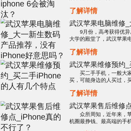
地，可是我的iphone 6p现在用起来的确挺难过的
了解详情
武汉苹果手机维修，最要命的还
武汉苹果电脑维修_
推荐，没有iPhon
9月份，高考获得优异
大学的殿堂了，武汉苹果
套好的数码设备怎样好意思，iPh
了解详情
XS Max , iPhone XS不买
武汉苹果维修预约_买二
人有几个特点
买二手手机，一般大家
买，可能身边的人买过，买二
汉苹果维修预约你去手机
了解详情
道，交易最火的手机就是iphone
武汉苹果售后维修点_
了？
众所周知，近年来，苹
机圈最挣钱、最高端的手
汉苹果售后维修点苹果作