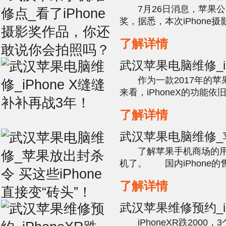
奖作品，你还敢说
7月26日消息，苹果公布了
奖，据悉，本次iPhone
的iPhone摄影师投稿iphone
了解详情
机维修预约，总计收到上千
武汉苹果电脑维修_iP
再战3年！
作为一款2017年的苹果
来看，iPhoneX的功能依旧
5.8英寸屏幕，武汉苹果电
了解详情
素，前置700万像素，3G
池，支...
武汉苹果电脑维修_
买这些iPhone直接
了解苹果手机商场的用
机了。 国内iPhone
会有很多人会挑选购买美版或
了解详情
XR, iPhone XS Max , iPh
武汉苹果维修预约_iP
2000，
iPhoneXR跌2000