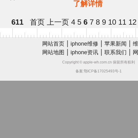
了解详情
手机职业内的标杆，无论是
611
首页
上一页
4
5
6
7
8
9
10
11
12
|
|
|
网站首页
iphone维修
苹果新闻
|
|
|
网站地图
iphone资讯
联系我们
Copyright © apple-wh.com.cn 保留所有权利
备案:鄂ICP备17025493号-1