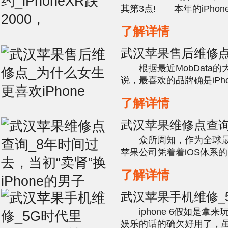
其第3点! 本年的iPho
比较好像不太理想，其中
了解详情
苹果维修预约第1个是跟着国
武汉苹果售后维修点
欢iPhone
根据最近MobData的
说，最喜欢的品牌确是iPh
苹果售后维修点。男性用
了解详情
其次是iPhone。亓纪想根
武汉苹果维修点查询
当初“卖肾”换iPho
众所周知，作为全球最
苹果公司凭着着iOS体系
苹果维修点查询成为了全
了解详情
即使iPhone新品的价格贵
武汉苹果手机维修_5G
会被淘汰？
iphone 6假如是拿
娱乐的话的确欠好用了，