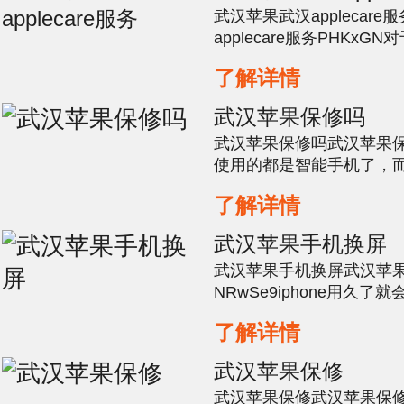
武汉苹果武汉applecar
applecare服务PHKx
程度的损坏就是主板被烧
了解详情
么想要维修就比较棘手了
价格是非常昂贵的，如果
武汉苹果保修吗
长了，那么就可以考虑换一部
武汉苹果保修吗武汉苹果保修
使用的都是智能手机了，
了一体化，想当年iphon
了解详情
修。当时现在今时不同往
还是很高的，当iPhone
武汉苹果手机换屏
么去判断到底哪方面的故
武汉苹果手机换屏武汉苹
小编就...
NRwSe9iphone用久
其中死机问题就是经常出
了解详情
讨一下关于iPhone死机
按住home和电源键10秒
武汉苹果保修
了，要重来，然后松开电源
武汉苹果保修武汉苹果保修
秒，如果看到连...