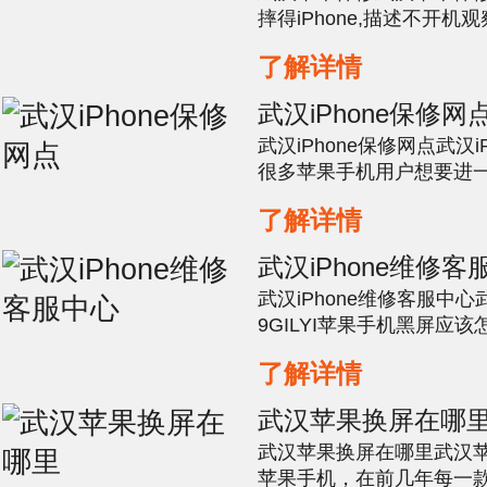
摔得iPhone,描述不开
过外力。电流表加电测试
了解详情
后电流直接上升至700M
一般CPU部分。拆出主板
武汉iPhone保修网
PP1V1_SDRAM供电
武汉iPhone保修网点武汉iP
运行缓存主供电。智能手机发
很多苹果手机用户想要进
都会选择开启两步验证，
了解详情
却找不到开启两步验证的
询网就来教大家iPhone
武汉iPhone维修客
证。在其中我们可以发...
武汉iPhone维修客服中心
9GILYI苹果手机黑屏应
到黑屏问题，那么一般通
了解详情
式就能很好的解决这个问
种问题，建议去苹果专业
武汉苹果换屏在哪
维修人员具体检测手机故障
武汉苹果换屏在哪里武汉苹果
苹果手机，在前几年每一