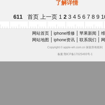
了解详情
试，加电不漏电，按开机
700MA，主板严重短路，看电
611
首页
上一页
1
2
3
4
5
6
7
8
9
1
|
|
|
网站首页
iphone维修
苹果新闻
|
|
|
网站地图
iphone资讯
联系我们
Copyright © apple-wh.com.cn 保留所有权利
备案:鄂ICP备17025493号-1