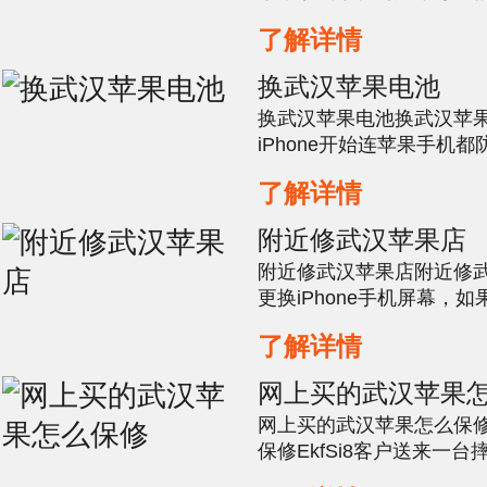
说是彻夜排队抢购，趋之
了解详情
迅速成长，苹果也从神坛
激烈的市场，苹果也在不
换武汉苹果电池
售后政策。不知道大家是
换武汉苹果电池换武汉苹果电
修期内只换不修，但是由..
iPhone开始连苹果手机
朋友的手机还保留着电子
了解详情
理不当就会傲娇地烧掉，
音甚至进入耳机模...
附近修武汉苹果店
附近修武汉苹果店附近修武汉
更换iPhone手机屏幕，
要多少钱呢？苹果换屏幕
了解详情
系，如果iphone尚在质
方售后中心即可，但是要
网上买的武汉苹果
因，一般就会提供免费更换屏
网上买的武汉苹果怎么保
保修EkfSi8客户送来一台摔
观察外观有变形，确实受