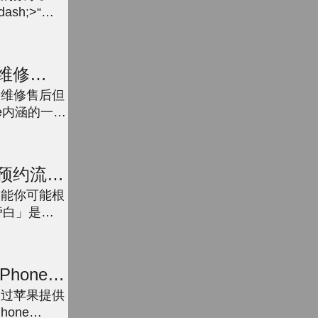
dash;>“密
维修
能
果维修售后但
ne内涵的一些
,苹果手机下面
.
预约流程
功能你可能根
「旁白」是一
后维修在盲
...
hone实
通过苹果提供
hone