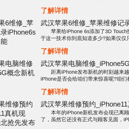
XS,iPhone XI也可以通过连接到电脑用i
了解详情
们备份数据。 使用iCloud备份数据 
武汉苹果6维修_苹果维修记
iPhone6s隐藏的功能
苹果给iPhone 6s添加了3D Touc
于这一技术你到底知道多少?如果仅仅
锁的话，你就out了!iPhone 6s其实有很多新功能，
了解详情
不知道这些新功能的简直是浪费花出去..
武汉苹果电脑维修_iPhone5
机
距离iPhone发布新机的时刻越来
iPhone是否会给咱们带来惊喜呢?咱
iPhone手机在处理器和体系上一向都
了解详情
的，也是因而才让iPhone手机在商场中具
武汉苹果维修预约_iPhone1
身，华强北抢先发布
本年的iPhone新机发布会现已离
了，虽然它还没有正式与顾客见面，iPhon
款iPhone,iPhone XI Max可是它