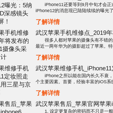
米A14+3D深感镜头+完美全
iPhone11还要等到9月中旬才会
iPhone12的消息现已陆陆续续的曝
克领导下的保密程度诚心令人汗颜。在
了解详情
代，别说提早1年曝光新iPhone，便是即
武汉苹果手机维修点_2019
的iPhone 11摄像头采用浴
很多人都对苹果的摄像头有不错的
最近一两年华为的摄影超过了苹果。特
上，华为选用了浴霸规划，Mate20系
了解详情
成为了市场上第一队伍的产品。而苹果曾
武汉苹果维修手机_iPhone1
红，或混用三星与京东方屏
iPhone之所以能在国内长久不衰
个主要因素。首要，经验丰富的iOS系
的运行流通性和安全性。因而第一批用
了解详情
iPhone的也都对错富即贵，免费为苹果做
武汉苹果售后_苹果官网苹果ip
plus隐藏功能有哪些
1. 设定更复杂的密码而不只是一