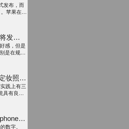
屏！
正式发布，而
光了。苹果在库
乔布斯时
即...
年将发布
霸设计
好感，但是
别是在规划
列的摄影也
...
1定妆照走
幕
，实践上有三
统具有良好
上高价
了...
hone6
般的数字。