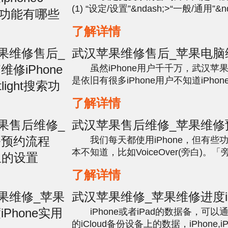
(1) “设定/设置”&ndash;>“一般/通用”&n
码”. (2)关闭“简易密码”....
了解详情
武汉苹果维修售后_苹果电脑
iPhone内置Spotlight搜索功
虽然iPhone用户千千万，武汉苹
是依旧有很多iPhone用户不知道iPho
功能，iphoneXR黑屏,iphoneX闪退
了解详情
就给大家介绍一个很神奇的小技能&md..
武汉苹果售后维修_苹果维修
iPhone里的设置
我们每天都使用iPhone，但有些
本不知道，比如VoiceOver(旁白)。
种基于手势的屏幕阅读器，武汉苹果售
了解详情
人用户看不见屏幕的情况下，可以读出iPh
武汉苹果维修_苹果维修进度iP
用小功能
iPhone或者iPad的数据备，可以
的iCloud备份设备上的数据，iPhone,iP