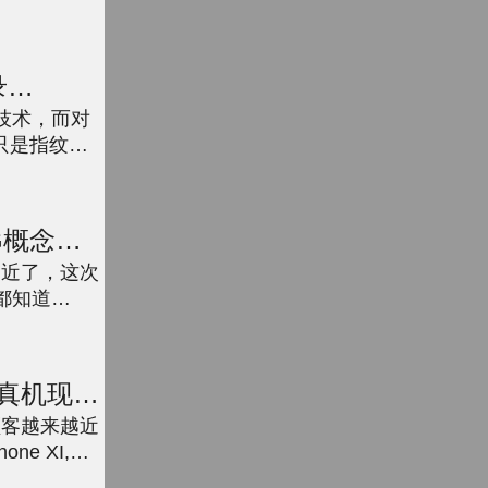
Tunes帮我
...
录
h技术，而对
只是指纹解
.
G概念新
越近了，这次
们都知道
是搭载自己
有...
1真机现
顾客越来越近
e XI,新
的外观现已被众人